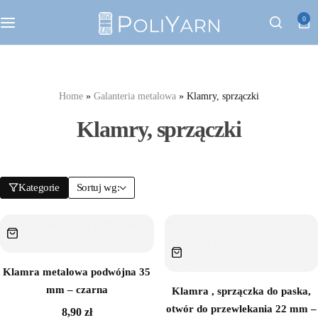
Kategorie
0
Sznurek poliestrowy PoliYarn
Zestawy z YouTube
Home
»
Galanteria metalowa
»
Klamry, sprzączki
Klamry, sprzączki
Galanteria metalowa
Galanteria skórzana
Kategorie
Sortuj wg:
Paski do torebek
Eko skóra
Klamra metalowa podwójna 35
mm – czarna
Klamra , sprzączka do paska,
Dodatki do torebek
otwór do przewlekania 22 mm –
8,90
zł