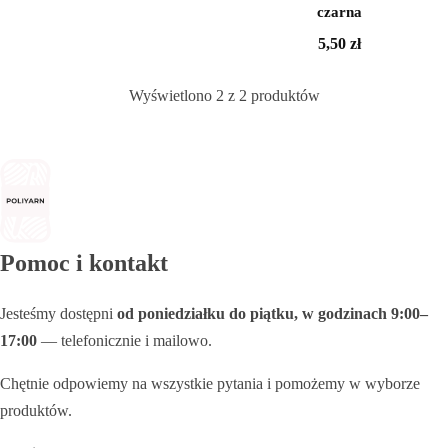
czarna
Sklejka
5,50
zł
Narzędzia i akcesoria
Wyświetlono
2
z
2
produktów
Rafia
Włóczki
Przędza T-shirt Yarn
Pomoc i kontakt
OUTLET
Jesteśmy dostępni
od poniedziałku do piątku, w godzinach 9:00–
17:00
— telefonicznie i mailowo.
Chętnie odpowiemy na wszystkie pytania i pomożemy w wyborze
produktów.