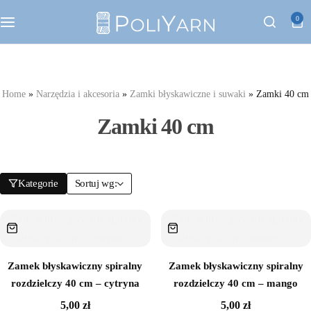
Kategorie
0
Sznurek poliestrowy PoliYarn
Home
Zestawy z YouTube
»
Narzędzia i akcesoria
»
Zamki błyskawiczne i suwaki
»
Zamki 40 cm
Zamki 40 cm
Galanteria metalowa
Galanteria skórzana
Kategorie
Sortuj wg:
Paski do torebek
Eko skóra
Zamek błyskawiczny spiralny
Zamek błyskawiczny spiralny
rozdzielczy 40 cm – cytryna
rozdzielczy 40 cm – mango
Dodatki do torebek
5,00
zł
5,00
zł