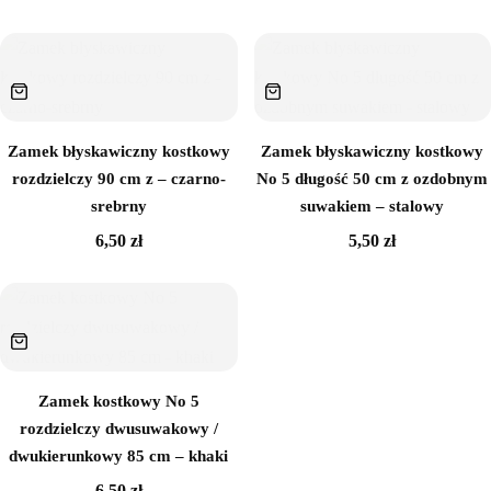
Sklejka
Narzędzia i akcesoria
Rafia
Zamek błyskawiczny kostkowy
Zamek błyskawiczny kostkowy
Brak w magazynie
rozdzielczy 90 cm z – czarno-
No 5 długość 50 cm z ozdobnym
Włóczki
srebrny
suwakiem – stalowy
6,50
zł
5,50
zł
Przędza T-shirt Yarn
OUTLET
Zamek kostkowy No 5
rozdzielczy dwusuwakowy /
dwukierunkowy 85 cm – khaki
6,50
zł