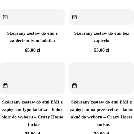
Sklejka
Narzędzia i akcesoria
Skórzany zestaw do etui z
Skórzany zestaw do etui bez
Rafia
zapięciem typu kołatka
zapięcia
65,00
zł
55,00
zł
Włóczki
Przędza T-shirt Yarn
OUTLET
Skórzany zestaw do etui EMI z
Skórzany zestaw do etui EMI z
Brak w magazynie
zapięciem typu kołatka – kolor
zapięciem na przekrętkę – kolor
okuć do wyboru – Crazy Horse
okuć do wyboru – Crazy Horse
– turkus
– turkus
75,00
zł
70,00
zł