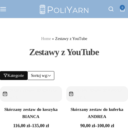
Kategorie
0
Sznurek poliestrowy PoliYarn
Zestawy z YouTube
Home
»
Zestawy z YouTube
Zestawy z YouTube
Galanteria metalowa
Galanteria skórzana
Kategorie
Sortuj wg:
Paski do torebek
Eko skóra
Skórzany zestaw do koszyka
Skórzany zestaw do kuferka
BIANCA
ANDREA
Dodatki do torebek
116,00
zł
–
135,00
zł
90,00
zł
–
100,00
zł