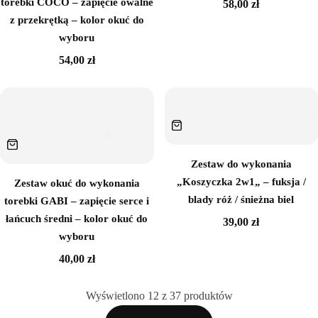
torebki COCO – zapięcie owalne
58,00
zł
z przekrętką – kolor okuć do
wyboru
54,00
zł
Zestaw do wykonania
„Koszyczka 2w1„ – fuksja /
Zestaw okuć do wykonania
blady róż / śnieżna biel
torebki GABI – zapięcie serce i
łańcuch średni – kolor okuć do
39,00
zł
wyboru
40,00
zł
Wyświetlono
12
z
37
produktów