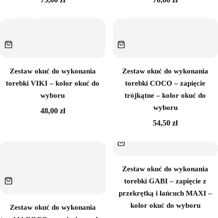
Zestaw okuć do wykonania
Zestaw okuć do wykonania
Brak w magazynie
torebki VIKI – kolor okuć do
torebki COCO – zapięcie
wyboru
trójkątne – kolor okuć do
wyboru
48,00
zł
54,50
zł
Sznurek poliestrowy
Zestaw okuć do wykonania
torebki GABI – zapięcie z
przekrętką i łańcuch MAXI –
kolor okuć do wyboru
Zestaw okuć do wykonania