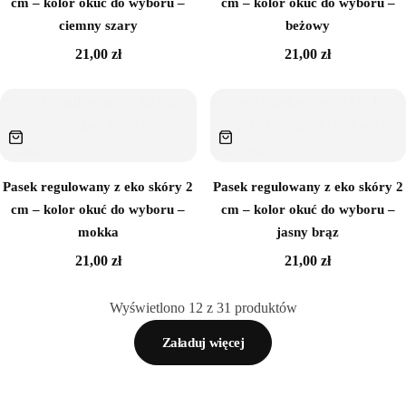
cm – kolor okuć do wyboru –
cm – kolor okuć do wyboru –
ciemny szary
beżowy
21,00
zł
21,00
zł
Pasek regulowany z eko skóry 2
Pasek regulowany z eko skóry 2
cm – kolor okuć do wyboru –
cm – kolor okuć do wyboru –
mokka
jasny brąz
21,00
zł
21,00
zł
Wyświetlono
12
z
31
produktów
Załaduj więcej