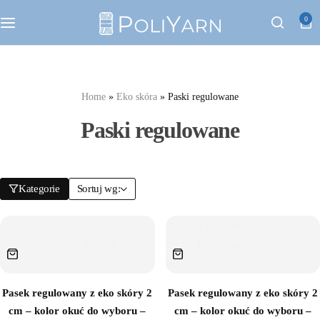
Kategorie
0
Sznurek poliestrowy PoliYarn
Zestawy z YouTube
Home
»
Eko skóra
»
Paski regulowane
Paski regulowane
Galanteria metalowa
Galanteria skórzana
Kategorie
Sortuj wg:
Paski do torebek
Eko skóra
Pasek regulowany z eko skóry 2
Pasek regulowany z eko skóry 2
Dodatki do torebek
cm – kolor okuć do wyboru –
cm – kolor okuć do wyboru –