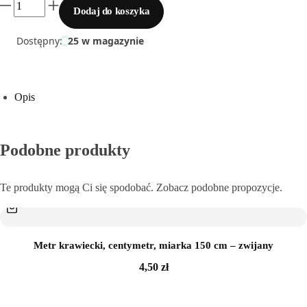
Dodaj do koszyka
Sklejka
Dostępny:
25 w magazynie
Narzędzia i akcesoria
Rafia
Opis
Włóczki
Podobne produkty
Przędza T-shirt Yarn
Te produkty mogą Ci się spodobać. Zobacz podobne propozycje.
OUTLET
Metr krawiecki, centymetr, miarka 150 cm – zwijany
4,50
zł