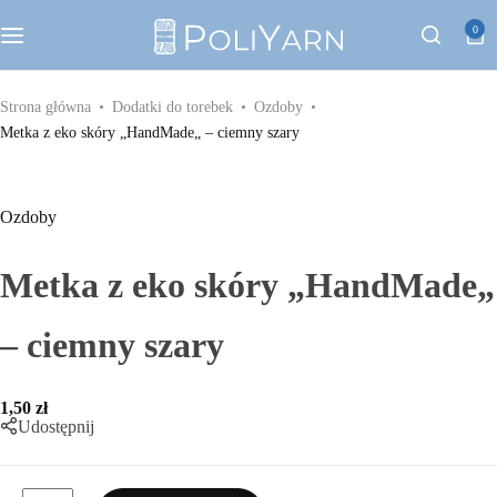
Kategorie
0
Sznurek poliestrowy PoliYarn
Strona główna
Dodatki do torebek
Ozdoby
Metka z eko skóry „HandMade„ – ciemny szary
Zestawy z YouTube
Galanteria metalowa
Ozdoby
Galanteria skórzana
Metka z eko skóry „HandMade„
Paski do torebek
– ciemny szary
Eko skóra
1,50
zł
Udostępnij
Dodatki do torebek