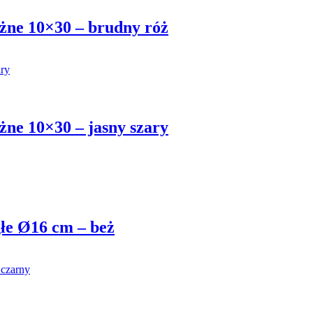
użne 10×30 – brudny róż
żne 10×30 – jasny szary
głe Ø16 cm – beż