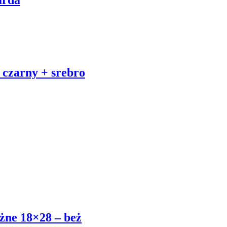
arda
 czarny + srebro
użne 18×28 – beż