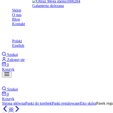
Galanteria skórzana
Sklep
O nas
Blog
Kontakt
Polski
Polski
English
Szukaj
Zaloguj się
0
Koszyk
Szukaj
0
Koszyk
Strona główna
Paski do torebek
Paski regulowane
Eko skóra
Pasek reg