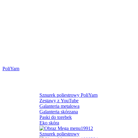
PoliYarn
Pasmanteria
Kategorie
Sznurek poliestrowy PoliYarn
Zestawy z YouTube
Galanteria metalowa
Galanteria skórzana
Paski do torebek
Eko skóra
Sznurek poliestrowy