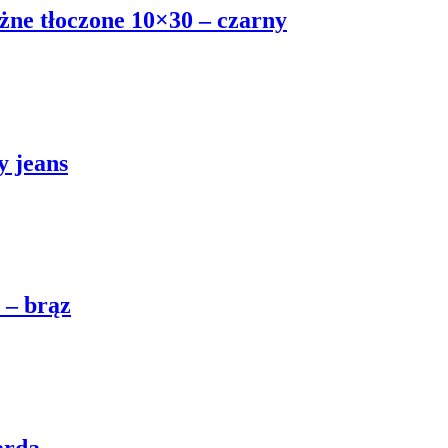
użne tłoczone 10×30 – czarny
y jeans
 – brąz