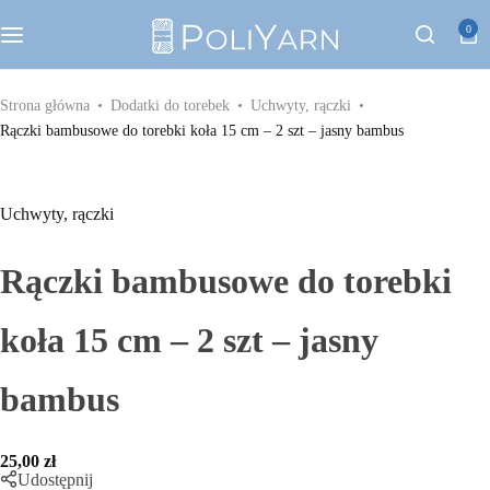
Kategorie
0
Sznurek poliestrowy PoliYarn
Strona główna
Dodatki do torebek
Uchwyty, rączki
Rączki bambusowe do torebki koła 15 cm – 2 szt – jasny bambus
Zestawy z YouTube
Galanteria metalowa
Uchwyty, rączki
Galanteria skórzana
Rączki bambusowe do torebki
Paski do torebek
koła 15 cm – 2 szt – jasny
bambus
Eko skóra
Dodatki do torebek
25,00
zł
Udostępnij