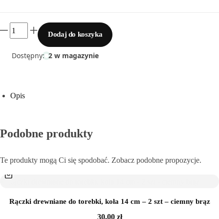
Sklejka
Dodaj do koszyka
Narzędzia i akcesoria
Dostępny:
2 w magazynie
Rafia
Włóczki
Opis
Przędza T-shirt Yarn
Podobne produkty
OUTLET
Te produkty mogą Ci się spodobać. Zobacz podobne propozycje.
Brak W Magazynie
Rączki drewniane do torebki, koła 14 cm – 2 szt – ciemny brąz
30,00
zł