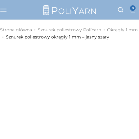
Kategorie
0
Sznurek poliestrowy PoliYarn
Strona główna
Sznurek poliestrowy PoliYarn
Okrągły 1 mm
Sznurek poliestrowy okrągły 1 mm – jasny szary
Zestawy z YouTube
Galanteria metalowa
Galanteria skórzana
Paski do torebek
Eko skóra
Dodatki do torebek