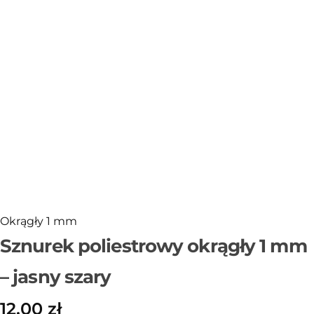
Sklejka
Narzędzia i akcesoria
Rafia
Włóczki
Przędza T-shirt Yarn
OUTLET
Okrągły 1 mm
Sznurek poliestrowy okrągły 1 mm
– jasny szary
12,00
zł