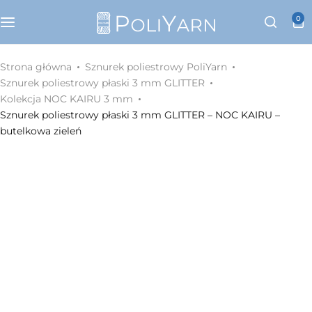
Kategorie
0
Sznurek poliestrowy PoliYarn
Strona główna
Sznurek poliestrowy PoliYarn
Sznurek poliestrowy płaski 3 mm GLITTER
Zestawy z YouTube
Kolekcja NOC KAIRU 3 mm
Sznurek poliestrowy płaski 3 mm GLITTER – NOC KAIRU –
butelkowa zieleń
Galanteria metalowa
Galanteria skórzana
Paski do torebek
Eko skóra
Dodatki do torebek