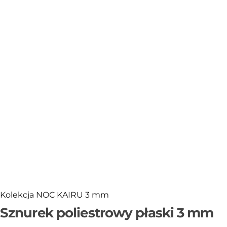
Sklejka
Narzędzia i akcesoria
Rafia
Włóczki
Przędza T-shirt Yarn
OUTLET
Kolekcja NOC KAIRU 3 mm
Sznurek poliestrowy płaski 3 mm