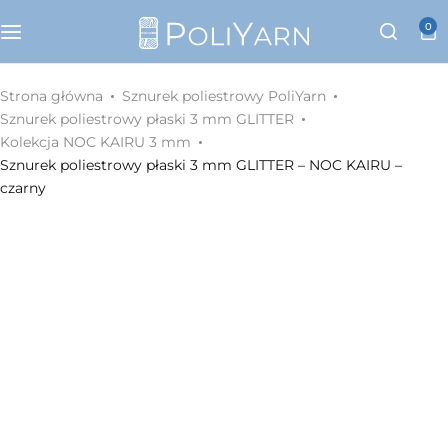
Kategorie
0
Sznurek poliestrowy PoliYarn
Strona główna
Sznurek poliestrowy PoliYarn
Sznurek poliestrowy płaski 3 mm GLITTER
Zestawy z YouTube
Kolekcja NOC KAIRU 3 mm
Sznurek poliestrowy płaski 3 mm GLITTER – NOC KAIRU –
czarny
Galanteria metalowa
Galanteria skórzana
Paski do torebek
Eko skóra
Dodatki do torebek