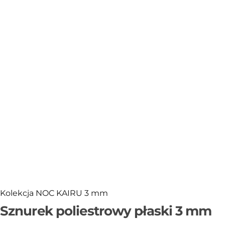
Sklejka
Narzędzia i akcesoria
Rafia
Włóczki
Przędza T-shirt Yarn
OUTLET
Kolekcja NOC KAIRU 3 mm
Sznurek poliestrowy płaski 3 mm