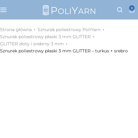
Kategorie
0
Sznurek poliestrowy PoliYarn
Strona główna
Sznurek poliestrowy PoliYarn
Sznurek poliestrowy płaski 3 mm GLITTER
Zestawy z YouTube
GLITTER złoty i srebrny 3 mm
Sznurek poliestrowy płaski 3 mm GLITTER – turkus + srebro
Galanteria metalowa
Galanteria skórzana
Paski do torebek
Eko skóra
Dodatki do torebek