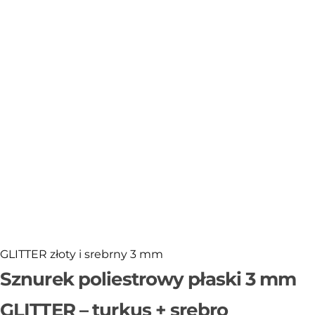
Sklejka
Narzędzia i akcesoria
Rafia
Włóczki
Przędza T-shirt Yarn
OUTLET
GLITTER złoty i srebrny 3 mm
Sznurek poliestrowy płaski 3 mm
GLITTER – turkus + srebro