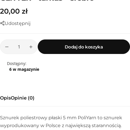
20,00
zł
Udostępnij
Dodaj do koszyka
Dostępny:
6 w magazynie
Sznurek poliestrowy
Opis
Opinie (0)
Sznurek poliestrowy płaski 5 mm PoliYarn to sznurek
wyprodukowany w Polsce z największą starannością.