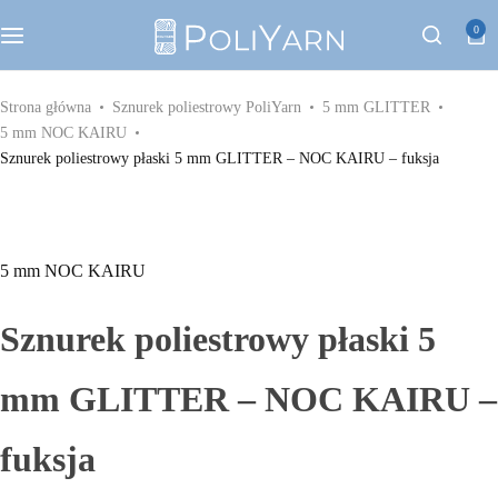
Kategorie
0
Sznurek poliestrowy PoliYarn
Strona główna
Sznurek poliestrowy PoliYarn
5 mm GLITTER
5 mm NOC KAIRU
Zestawy z YouTube
Sznurek poliestrowy płaski 5 mm GLITTER – NOC KAIRU – fuksja
Galanteria metalowa
5 mm NOC KAIRU
Galanteria skórzana
Sznurek poliestrowy płaski 5
Paski do torebek
mm GLITTER – NOC KAIRU –
Eko skóra
fuksja
Dodatki do torebek