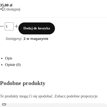
Sklejka
35,00
zł
Udostępnij
Narzędzia i akcesoria
Dodaj do koszyka
Rafia
Dostępny:
2 w magazynie
Włóczki
Przędza T-shirt Yarn
Opis
Opinie (0)
OUTLET
Podobne produkty
Te produkty mogą Ci się spodobać. Zobacz podobne propozycje.