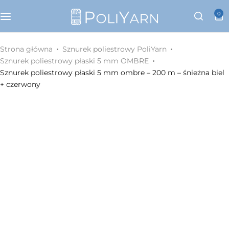
Kategorie
0
Sznurek poliestrowy PoliYarn
Strona główna
Sznurek poliestrowy PoliYarn
Sznurek poliestrowy płaski 5 mm OMBRE
Zestawy z YouTube
Sznurek poliestrowy płaski 5 mm ombre – 200 m – śnieżna biel
+ czerwony
Galanteria metalowa
Galanteria skórzana
Paski do torebek
Eko skóra
Dodatki do torebek