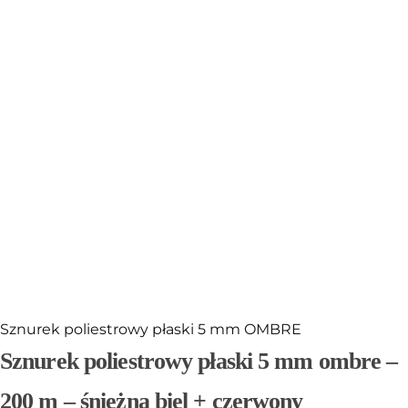
Sklejka
Narzędzia i akcesoria
Rafia
Włóczki
Przędza T-shirt Yarn
OUTLET
Sznurek poliestrowy płaski 5 mm OMBRE
Sznurek poliestrowy płaski 5 mm ombre –
200 m – śnieżna biel + czerwony