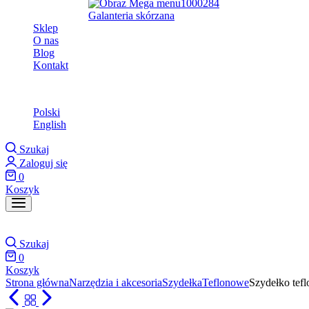
Galanteria skórzana
Sklep
O nas
Blog
Kontakt
Polski
Polski
English
Szukaj
Zaloguj się
0
Koszyk
Szukaj
0
Koszyk
Strona główna
Narzędzia i akcesoria
Szydełka
Teflonowe
Szydełko tef