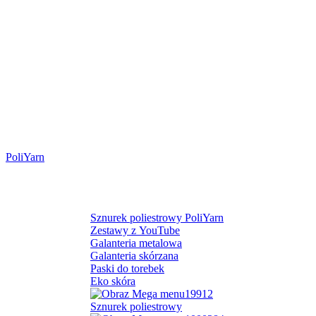
PoliYarn
Pasmanteria
Kategorie
Sznurek poliestrowy PoliYarn
Zestawy z YouTube
Galanteria metalowa
Galanteria skórzana
Paski do torebek
Eko skóra
Sznurek poliestrowy