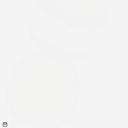
Galanteria skórzana