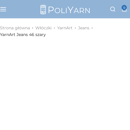
Kategorie
0
Sznurek poliestrowy PoliYarn
Strona główna
Włóczki
YarnArt
Jeans
YarnArt Jeans 46 szary
Zestawy z YouTube
Galanteria metalowa
Galanteria skórzana
Paski do torebek
Eko skóra
Dodatki do torebek