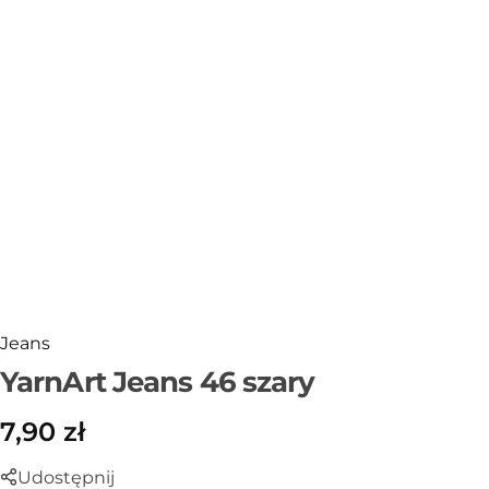
Sklejka
Narzędzia i akcesoria
Rafia
Włóczki
Przędza T-shirt Yarn
OUTLET
Jeans
YarnArt Jeans 46 szary
7,90
zł
Udostępnij