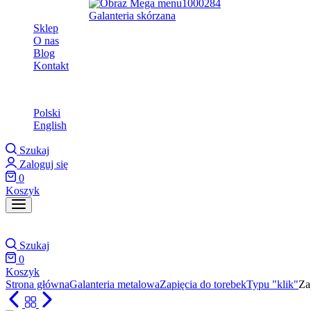
Galanteria skórzana
Sklep
O nas
Blog
Kontakt
Polski
Polski
English
Szukaj
Zaloguj się
0
Koszyk
Szukaj
0
Koszyk
Strona główna
Galanteria metalowa
Zapięcia do torebek
Typu "klik"
Za