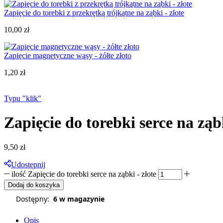
Zapięcie do torebki z przekrętką trójkątne na ząbki - złote
10,00
zł
Zapięcie magnetyczne wąsy - żółte złoto
1,20
zł
Typu "klik"
Zapięcie do torebki serce na ząbk
9,50
zł
Udostępnij
ilość Zapięcie do torebki serce na ząbki - złote
Dodaj do koszyka
Dostępny:
6 w magazynie
Opis