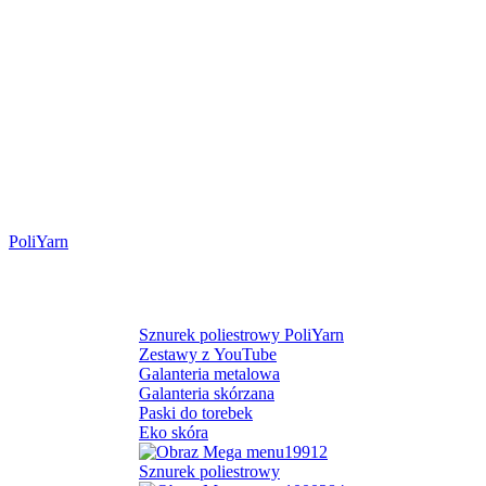
PoliYarn
Pasmanteria
Kategorie
Sznurek poliestrowy PoliYarn
Zestawy z YouTube
Galanteria metalowa
Galanteria skórzana
Paski do torebek
Eko skóra
Sznurek poliestrowy