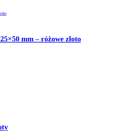
i 25×50 mm – różowe złoto
oty