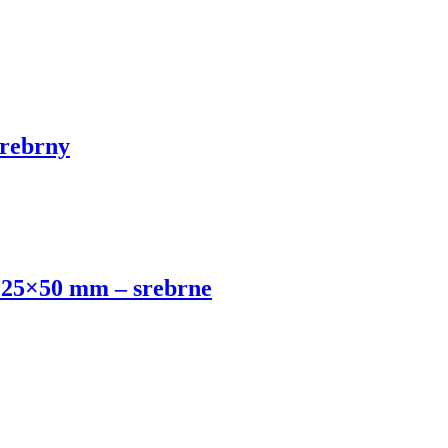
srebrny
i 25×50 mm – srebrne