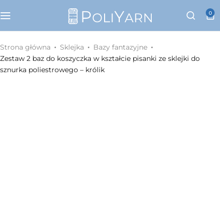
Kategorie
0
Sznurek poliestrowy PoliYarn
Strona główna
Sklejka
Bazy fantazyjne
Zestaw 2 baz do koszyczka w kształcie pisanki ze sklejki do
Zestawy z YouTube
sznurka poliestrowego – królik
Galanteria metalowa
Galanteria skórzana
Paski do torebek
Eko skóra
Dodatki do torebek