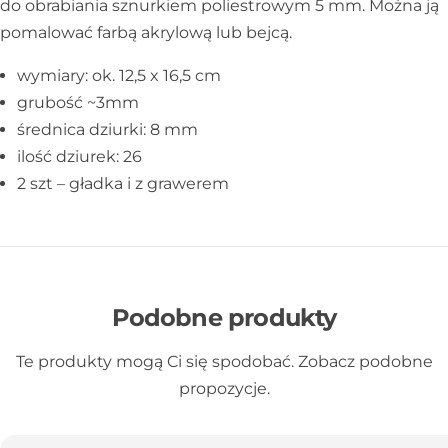
do obrabiania sznurkiem poliestrowym 5 mm. Można ją
pomalować farbą akrylową lub bejcą.
wymiary: ok. 12,5 x 16,5 cm
grubość ~3mm
średnica dziurki: 8 mm
ilość dziurek: 26
2 szt – gładka i z grawerem
Podobne produkty
Te produkty mogą Ci się spodobać. Zobacz podobne
propozycje.