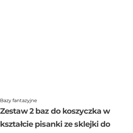
Sklejka
Narzędzia i akcesoria
Rafia
Włóczki
Przędza T-shirt Yarn
OUTLET
Bazy fantazyjne
Zestaw 2 baz do koszyczka w
kształcie pisanki ze sklejki do