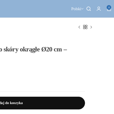
0
Polski
ko skóry okrągłe Ø20 cm –
aj do koszyka