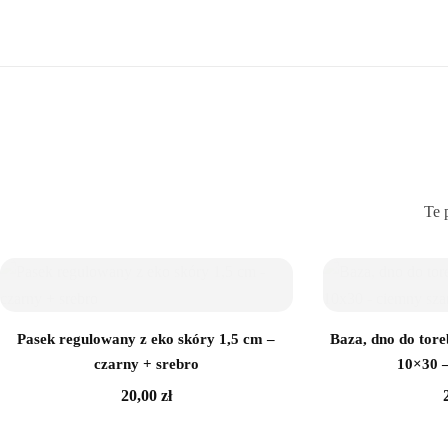
Te 
Sznurek poliestrowy
Pasek regulowany z eko skóry 1,5 cm –
Baza, dno do tore
czarny + srebro
10×30 –
20,00
zł