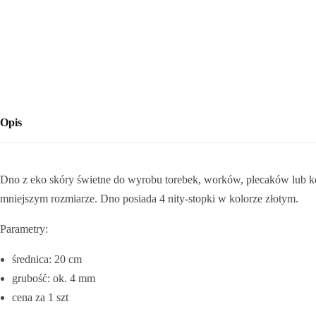
Sklejka
Narzędzia i akcesoria
Rafia
Opis
Włóczki
Przędza T-shirt Yarn
Dno z eko skóry świetne do wyrobu torebek, worków, plecaków lub ko
mniejszym rozmiarze. Dno posiada 4 nity-stopki w kolorze złotym.
OUTLET
Parametry:
średnica: 20 cm
grubość: ok. 4 mm
cena za 1 szt