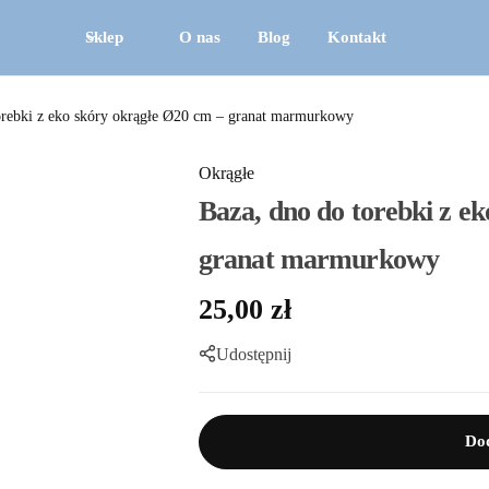
Sklep
O nas
Blog
Kontakt
orebki z eko skóry okrągłe Ø20 cm – granat marmurkowy
Okrągłe
Baza, dno do torebki z e
granat marmurkowy
25,00
zł
Udostępnij
Dod