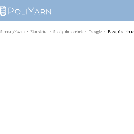
Kategorie
Sznurek poliestrowy PoliYarn
Strona główna
Eko skóra
Spody do torebek
Okrągłe
Baza, dno do t
Zestawy z YouTube
Galanteria metalowa
Galanteria skórzana
Paski do torebek
Eko skóra
Dodatki do torebek