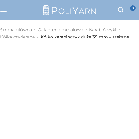
Kategorie
0
Sznurek poliestrowy PoliYarn
Strona główna
Galanteria metalowa
Karabińczyki
Kółka otwierane
Kółko karabińczyk duże 35 mm – srebrne
Zestawy z YouTube
Galanteria metalowa
Galanteria skórzana
Paski do torebek
Eko skóra
Dodatki do torebek