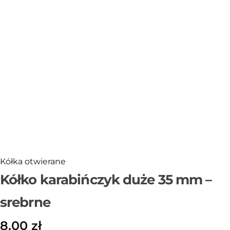
Sklejka
Narzędzia i akcesoria
Rafia
Włóczki
Przędza T-shirt Yarn
OUTLET
Kółka otwierane
Kółko karabińczyk duże 35 mm –
srebrne
8,00
zł