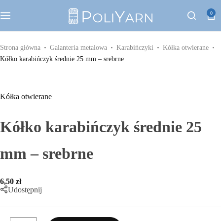
Kategorie
0
Sznurek poliestrowy PoliYarn
Strona główna
Galanteria metalowa
Karabińczyki
Kółka otwierane
Kółko karabińczyk średnie 25 mm – srebrne
Zestawy z YouTube
Galanteria metalowa
Kółka otwierane
Galanteria skórzana
Kółko karabińczyk średnie 25
Paski do torebek
mm – srebrne
Eko skóra
6,50
zł
Udostępnij
Dodatki do torebek