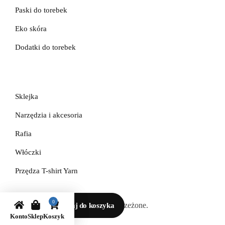
Galanteria metalowa
Galanteria skórzana
Paski do torebek
Eko skóra
Dodatki do torebek
Sklejka
Narzędzia i akcesoria
Rafia
Włóczki
Przędza T-shirt Yarn
0
Dodaj do koszyka
Konto
Sklep
Koszyk
OUTLET