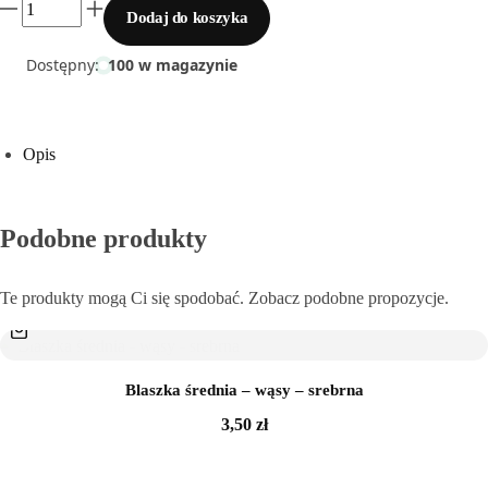
Dodaj do koszyka
Sklejka
Dostępny:
100 w magazynie
Narzędzia i akcesoria
Rafia
Opis
Włóczki
Podobne produkty
Przędza T-shirt Yarn
Te produkty mogą Ci się spodobać. Zobacz podobne propozycje.
OUTLET
Blaszka średnia – wąsy – srebrna
3,50
zł