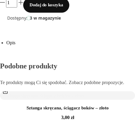
Dodaj do koszyka
Sklejka
Dostępny:
3 w magazynie
Narzędzia i akcesoria
Rafia
Opis
Włóczki
Podobne produkty
Przędza T-shirt Yarn
Te produkty mogą Ci się spodobać. Zobacz podobne propozycje.
OUTLET
Sztanga skręcana, ściągacz boków – złoto
3,00
zł