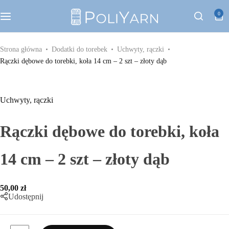
Kategorie
0
Sznurek poliestrowy PoliYarn
Strona główna
Dodatki do torebek
Uchwyty, rączki
Rączki dębowe do torebki, koła 14 cm – 2 szt – złoty dąb
Zestawy z YouTube
Galanteria metalowa
Uchwyty, rączki
Galanteria skórzana
Rączki dębowe do torebki, koła
Paski do torebek
14 cm – 2 szt – złoty dąb
Eko skóra
50,00
zł
Udostępnij
Dodatki do torebek