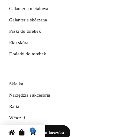
Galanteria metalowa
Galanteria skórzana
Paski do torebek
Eko skóra
Dodatki do torebek
Sklejka
Narzędzia i akcesoria
Rafia
Włóczki
Przędza T-shirt Yarn
0
Dodaj do koszyka